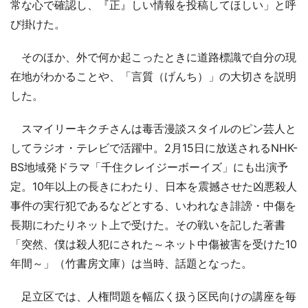
常な心で確認し、『正』しい情報を投稿してほしい」と呼
び掛けた。
そのほか、外で何か起こったときに道路標識で自分の現
在地がわかることや、「言質（げんち）」の大切さを説明
した。
スマイリーキクチさんは毒舌漫談スタイルのピン芸人と
してラジオ・テレビで活躍中。2月15日に放送されるNHK-
BS地域発ドラマ「千住クレイジーボーイズ」にも出演予
定。10年以上の長きにわたり、日本を震撼させた凶悪殺人
事件の実行犯であるなどとする、いわれなき誹謗・中傷を
長期にわたりネット上で受けた。その戦いを記した著書
「突然、僕は殺人犯にされた～ネット中傷被害を受けた10
年間～」（竹書房文庫）は当時、話題となった。
足立区では、人権問題を幅広く扱う区民向けの講座を毎