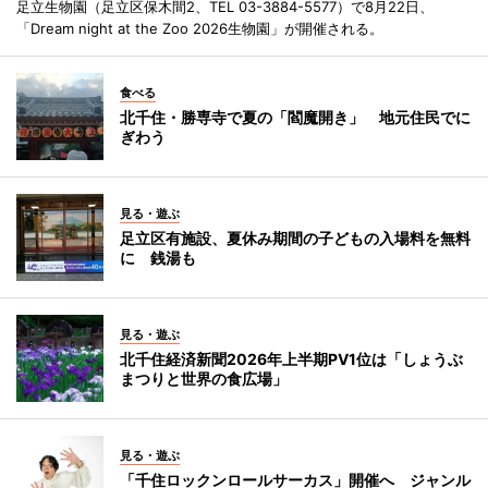
足立生物園（足立区保木間2、TEL 03-3884-5577）で8月22日、
「Dream night at the Zoo 2026生物園」が開催される。
食べる
北千住・勝専寺で夏の「閻魔開き」 地元住民でに
ぎわう
見る・遊ぶ
足立区有施設、夏休み期間の子どもの入場料を無料
に 銭湯も
見る・遊ぶ
北千住経済新聞2026年上半期PV1位は「しょうぶ
まつりと世界の食広場」
見る・遊ぶ
「千住ロックンロールサーカス」開催へ ジャンル