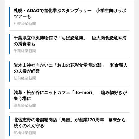
札幌・AOAOで進化学ぶスタンプラリー 小学生向けラボ
ツアーも
札幌経済新聞
千葉県立中央博物館で「ちば恐竜博」 巨大肉食恐竜や海
の捕食者も
千葉経済新聞
岩木山神社向かいに「お山の花彩食堂 龍の憩」 和食職人
の夫婦が経営
弘前経済新聞
浅草・松が谷にニットカフェ「ito-mori」 編み物好きが
集う場に
浅草経済新聞
北習志野の老舗精肉店「鳥吉」が創業170周年 幕末から
続くのれん守る
船橋経済新聞