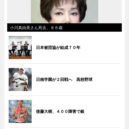
小川真由美さん死去、８６歳
日本被団協が結成７０年
日南学園が２回戦へ 高校野球
後藤大樹、４００障害で銀