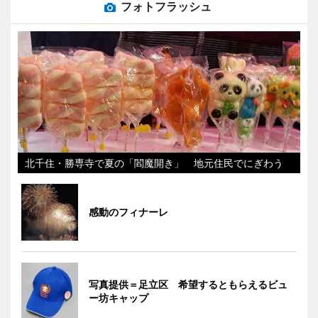
フォトフラッシュ
北千住・勝専寺で夏の「閻魔開き」 地元住民でにぎわう
感動のフィナーレ
写真提供＝足立区 希望するともらえるビュ
ー坊キャップ