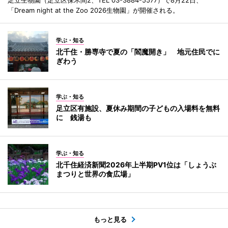
足立生物園（足立区保木間2、TEL 03-3884-5577）で8月22日、
「Dream night at the Zoo 2026生物園」が開催される。
学ぶ・知る
北千住・勝専寺で夏の「閻魔開き」 地元住民でに
ぎわう
学ぶ・知る
足立区有施設、夏休み期間の子どもの入場料を無料
に 銭湯も
学ぶ・知る
北千住経済新聞2026年上半期PV1位は「しょうぶ
まつりと世界の食広場」
もっと見る