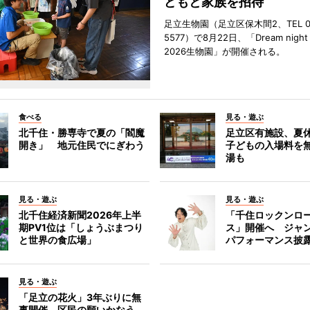
どもと家族を招待
足立生物園（足立区保木間2、TEL 03
5577）で8月22日、「Dream night a
2026生物園」が開催される。
食べる
見る・遊ぶ
北千住・勝専寺で夏の「閻魔
足立区有施設、夏
開き」 地元住民でにぎわう
子どもの入場料を
湯も
見る・遊ぶ
見る・遊ぶ
北千住経済新聞2026年上半
「千住ロックンロ
期PV1位は「しょうぶまつり
ス」開催へ ジャ
と世界の食広場」
パフォーマンス披
見る・遊ぶ
「足立の花火」3年ぶりに無
事開催 区民の願いかなう