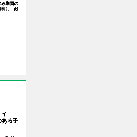
休み期間の
無料に 銭
ナイ
のある子