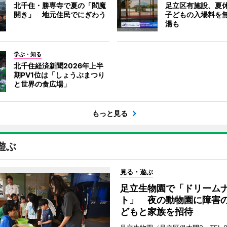
北千住・勝専寺で夏の「閻魔
足立区有施設、夏
開き」 地元住民でにぎわう
子どもの入場料を
湯も
学ぶ・知る
北千住経済新聞2026年上半
期PV1位は「しょうぶまつり
と世界の食広場」
もっと見る
遊ぶ
見る・遊ぶ
足立生物園で「ドリーム
ト」 夜の動物園に障害
どもと家族を招待