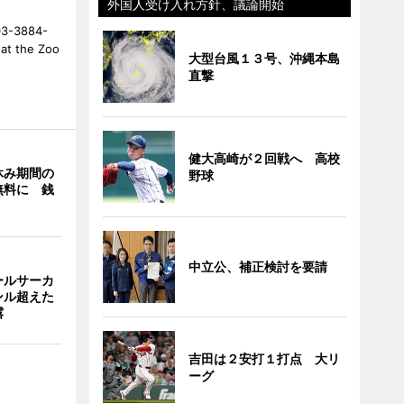
外国人受け入れ方針、議論開始
-3884-
t the Zoo
大型台風１３号、沖縄本島
直撃
健大高崎が２回戦へ 高校
休み期間の
野球
無料に 銭
中立公、補正検討を要請
ールサーカ
ンル超えた
露
吉田は２安打１打点 大リ
ーグ