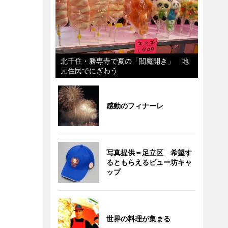
北千住・勝専寺で夏の「閻魔開き」 地
元住民でにぎわう
感動のフィナーレ
写真提供＝足立区 希望す
るともらえるビュー坊キャ
ップ
世界の料理が集まる