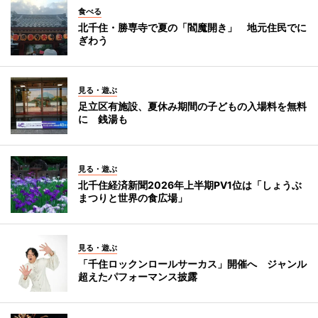
食べる
北千住・勝専寺で夏の「閻魔開き」 地元住民でに
ぎわう
見る・遊ぶ
足立区有施設、夏休み期間の子どもの入場料を無料
に 銭湯も
見る・遊ぶ
北千住経済新聞2026年上半期PV1位は「しょうぶ
まつりと世界の食広場」
見る・遊ぶ
「千住ロックンロールサーカス」開催へ ジャンル
超えたパフォーマンス披露