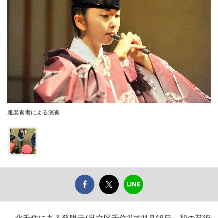
雅楽奏者による演奏
北千住にある慈眼寺(足立区千住1)で11月18日、和の芸術