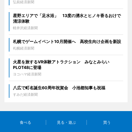
弘前経済新聞
星野エリアで「足水浴」 13度の湧水とヒノキ香るおけで
清涼体験
軽井沢経済新聞
札幌でゲームイベント10月開催へ 高校生向け企画を新設
札幌経済新聞
火星を旅するVR体験アトラクション みなとみらい
PLOT48に登場
ヨコハマ経済新聞
八広で町名誕生60周年祝賀会 小池都知事も祝福
すみだ経済新聞
食べる
見る・遊ぶ
買う