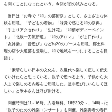
を開くことになったという。今回が初の試みとなる。
当日は「お寺で『和』の芸術祭」として、さまざまな体
験を用意。「子どもの着物」「味覚で感じる和の祭典」
「手まりアクセ作り」「生け花」「和柄ボディーペイン
ト」「北辰一刀流斬道」「和のアロマ」「がま口作り」
「友禅染」「昔遊び」など約20のブースを用意。郷土料
理の店や大道芸も登場し、和で地域を一つにすることを目
指す。
「素晴らしい日本の文化を、次世代へ楽しく正しく伝え
ていけたらと思っている。親子で遊べるよう、子供から大
人まで楽しめる内容をご用意した。是非遊びにいらしてほ
しい」と米本さんは呼び掛ける。
開催時間は11～16時。入場無料。11時30分～、14時～は
「親子のための雅楽コンサート」も開催。雅楽奏者の春日