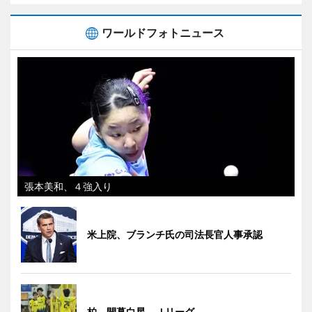
ワールドフォトニュース
張本美和、４強入り
米上院、ブランチ氏の司法長官人事承認
柏、開幕白星 Ｊリーグ