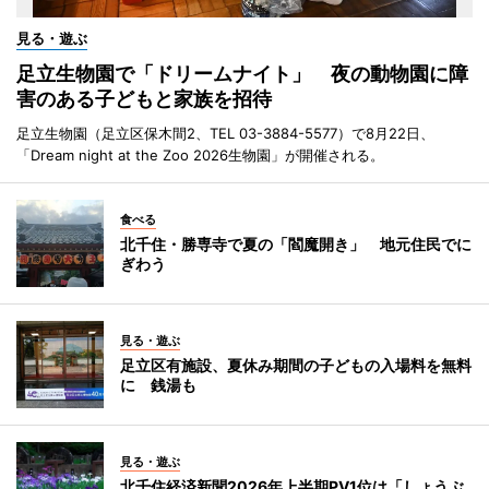
見る・遊ぶ
足立生物園で「ドリームナイト」 夜の動物園に障
害のある子どもと家族を招待
足立生物園（足立区保木間2、TEL 03-3884-5577）で8月22日、
「Dream night at the Zoo 2026生物園」が開催される。
食べる
北千住・勝専寺で夏の「閻魔開き」 地元住民でに
ぎわう
見る・遊ぶ
足立区有施設、夏休み期間の子どもの入場料を無料
に 銭湯も
見る・遊ぶ
北千住経済新聞2026年上半期PV1位は「しょうぶ