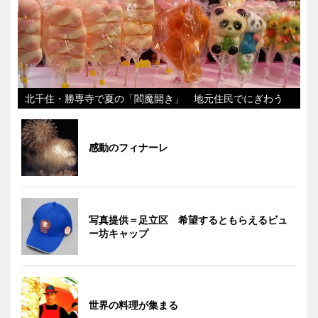
北千住・勝専寺で夏の「閻魔開き」 地元住民でにぎわう
感動のフィナーレ
写真提供＝足立区 希望するともらえるビュ
ー坊キャップ
世界の料理が集まる