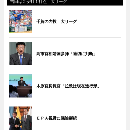
吉田は２安打１打点 大リーグ
千賀の力投 大リーグ
高市首相靖国参拝「適切に判断」
木原官房長官「拉致は現在進行形」
ＥＰＡ視野に議論継続