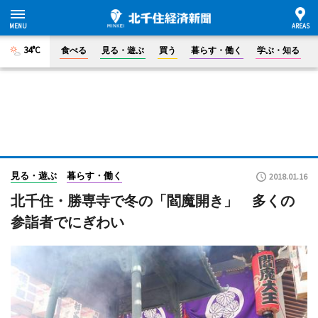
34°C
食べる
見る・遊ぶ
買う
暮らす・働く
学ぶ・知る
見る・遊ぶ
暮らす・働く
2018.01.16
北千住・勝専寺で冬の「閻魔開き」 多くの
参詣者でにぎわい