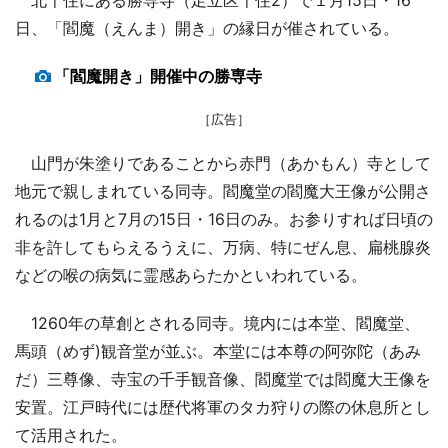
日、「閻魔（えんま）開き」の縁日が催されている。
「閻魔開き」開催中の勝専寺
［広告］
山門が朱塗りであることから赤門（あかもん）寺として
地元で親しまれている同寺。閻魔堂の閻魔大王像が公開さ
れるのは1月と7月の15日・16日のみ。お参りすれば日頃の
非を許してもらえるうえに、万病、特にぜん息、扁桃腺炎
などの喉の病気に霊感あらたかといわれている。
1260年の草創とされる同寺。境内には本堂、閻魔堂、
馬頭（めず)観音堂が並ぶ。本堂には本尊の阿弥陀（あみ
だ）三尊像、寺宝の千手観音像、閻魔堂では閻魔大王像を
安置。江戸時代には歴代将軍のタカ狩りの際の休息所とし
て活用された。