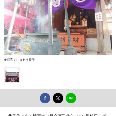
参拝客でにぎわう様子
北千住にある勝専寺（足立区千住2）で１月15日・16