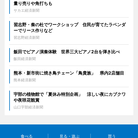
量り売りや角打ちも
サカエ経済新聞
習志野・奏の杜でワークショップ 住民が育てたラベンダ
ーでリース作りなど
習志野経済新聞
飯田でピアノ演奏体験 世界三大ピアノ2台を弾き比べ
飯田経済新聞
熊本・新市街に焼き鳥チェーン「鳥貴族」 県内2店舗目
熊本経済新聞
宇部の植物館で「夏休み特別企画」 涼しい夜にカブクワ
や夜咲花観賞
山口宇部経済新聞
食べる
見る・遊ぶ
買う