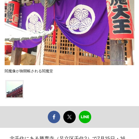
閻魔像が御開帳される閻魔堂
北千住にある勝専寺（足立区千住2）で7月15日・16