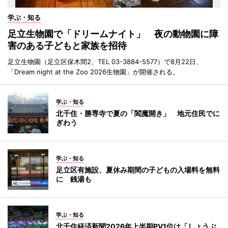
学ぶ・知る
足立生物園で「ドリームナイト」 夜の動物園に障
害のある子どもと家族を招待
足立生物園（足立区保木間2、TEL 03-3884-5577）で8月22日、
「Dream night at the Zoo 2026生物園」が開催される。
学ぶ・知る
北千住・勝専寺で夏の「閻魔開き」 地元住民でに
ぎわう
学ぶ・知る
足立区有施設、夏休み期間の子どもの入場料を無料
に 銭湯も
学ぶ・知る
北千住経済新聞2026年上半期PV1位は「しょうぶ