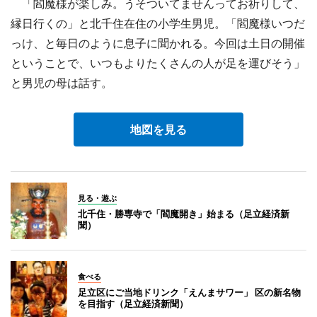
「閻魔様が楽しみ。うそついてませんってお祈りして、
縁日行くの」と北千住在住の小学生男児。「閻魔様いつだ
っけ、と毎日のように息子に聞かれる。今回は土日の開催
ということで、いつもよりたくさんの人が足を運びそう」
と男児の母は話す。
地図を見る
見る・遊ぶ
北千住・勝専寺で「閻魔開き」始まる（足立経済新
聞）
食べる
足立区にご当地ドリンク「えんまサワー」 区の新名物
を目指す（足立経済新聞）