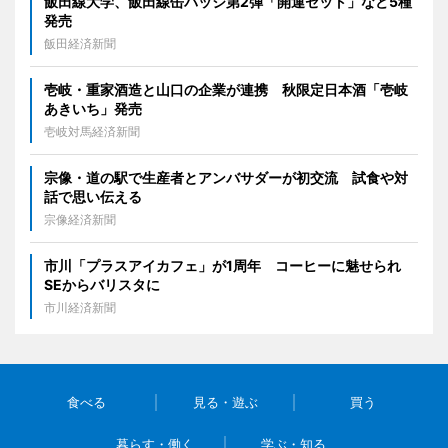
飯田線大学、飯田線缶バッジ第2弾「開運セット」など5種
発売
飯田経済新聞
壱岐・重家酒造と山口の企業が連携 秋限定日本酒「壱岐
あきいち」発売
壱岐対馬経済新聞
宗像・道の駅で生産者とアンバサダーが初交流 試食や対
話で思い伝える
宗像経済新聞
市川「プラスアイカフェ」が1周年 コーヒーに魅せられ
SEからバリスタに
市川経済新聞
食べる
見る・遊ぶ
買う
暮らす・働く
学ぶ・知る