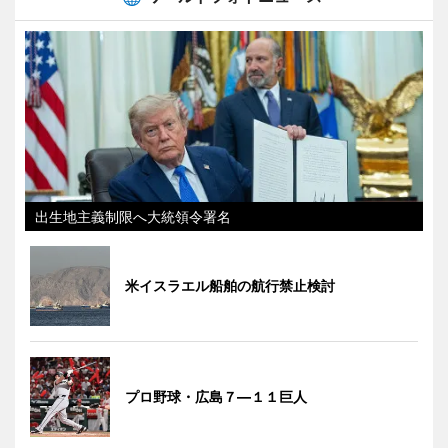
出生地主義制限へ大統領令署名
米イスラエル船舶の航行禁止検討
プロ野球・広島７―１１巨人