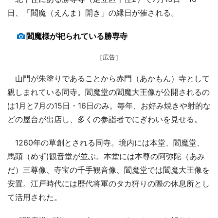
日、「閻魔（えんま）開き」の縁日が催される。
閻魔様が祀られている勝専寺
［広告］
山門が朱塗りであることから赤門（あかもん）寺として
親しまれている同寺。閻魔堂の閻魔大王像が公開されるの
は1月と7月の15日・16日のみ。毎年、お好み焼きや射的な
どの屋台が出店し、多くの参詣者でにぎわいを見せる。
1260年の草創とされる同寺。境内には本堂、閻魔堂、
馬頭（めず)観音堂が並ぶ。本堂には本尊の阿弥陀（あみ
だ）三尊像、寺宝の千手観音像、閻魔堂では閻魔大王像を
安置。江戸時代には歴代将軍のタカ狩りの際の休息所とし
て活用された。