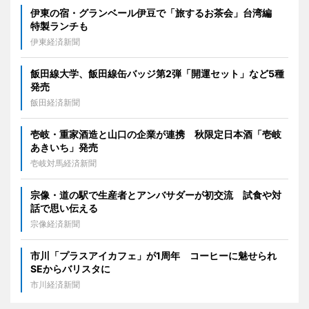
伊東の宿・グランベール伊豆で「旅するお茶会」台湾編
特製ランチも
伊東経済新聞
飯田線大学、飯田線缶バッジ第2弾「開運セット」など5種
発売
飯田経済新聞
壱岐・重家酒造と山口の企業が連携 秋限定日本酒「壱岐
あきいち」発売
壱岐対馬経済新聞
宗像・道の駅で生産者とアンバサダーが初交流 試食や対
話で思い伝える
宗像経済新聞
市川「プラスアイカフェ」が1周年 コーヒーに魅せられ
SEからバリスタに
市川経済新聞