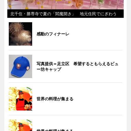
北千住・勝専寺で夏の「閻魔開き」 地元住民でにぎわう
感動のフィナーレ
写真提供＝足立区 希望するともらえるビュ
ー坊キャップ
世界の料理が集まる