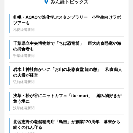
みん経トピックス
札幌・AOAOで進化学ぶスタンプラリー 小学生向けラボ
ツアーも
札幌経済新聞
千葉県立中央博物館で「ちば恐竜博」 巨大肉食恐竜や海
の捕食者も
千葉経済新聞
岩木山神社向かいに「お山の花彩食堂 龍の憩」 和食職人
の夫婦が経営
弘前経済新聞
浅草・松が谷にニットカフェ「ito-mori」 編み物好きが
集う場に
浅草経済新聞
北習志野の老舗精肉店「鳥吉」が創業170周年 幕末から
続くのれん守る