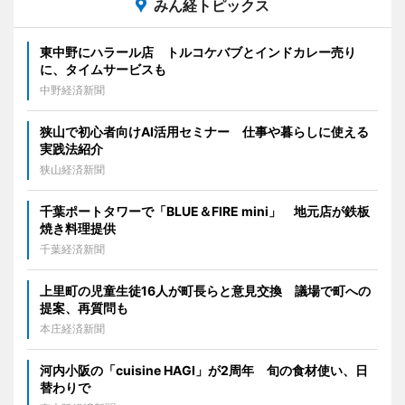
みん経トピックス
東中野にハラール店 トルコケバブとインドカレー売り
に、タイムサービスも
中野経済新聞
狭山で初心者向けAI活用セミナー 仕事や暮らしに使える
実践法紹介
狭山経済新聞
千葉ポートタワーで「BLUE＆FIRE mini」 地元店が鉄板
焼き料理提供
千葉経済新聞
上里町の児童生徒16人が町長らと意見交換 議場で町への
提案、再質問も
本庄経済新聞
河内小阪の「cuisine HAGI」が2周年 旬の食材使い、日
替わりで