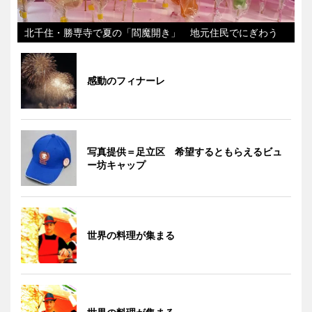
北千住・勝専寺で夏の「閻魔開き」 地元住民でにぎわう
感動のフィナーレ
写真提供＝足立区 希望するともらえるビュ
ー坊キャップ
世界の料理が集まる