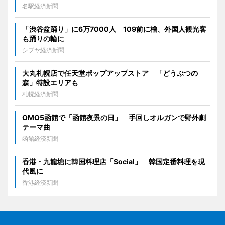
名駅経済新聞
「渋谷盆踊り」に6万7000人 109前に櫓、外国人観光客
も踊りの輪に
シブヤ経済新聞
大丸札幌店で任天堂ポップアップストア 「どうぶつの
森」特設エリアも
札幌経済新聞
OMO5函館で「函館夜景の日」 手回しオルガンで野外劇
テーマ曲
函館経済新聞
香港・九龍塘に韓国料理店「Social」 韓国定番料理を現
代風に
香港経済新聞