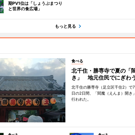
期PV1位は「しょうぶまつり
と世界の食広場」
もっと見る
食べる
北千住・勝専寺で夏の「
き」 地元住民でにぎわ
北千住の勝専寺（足立区千住2）で7月
日の2日間、「閻魔（えんま）開き
行われた。
食べる
食べる