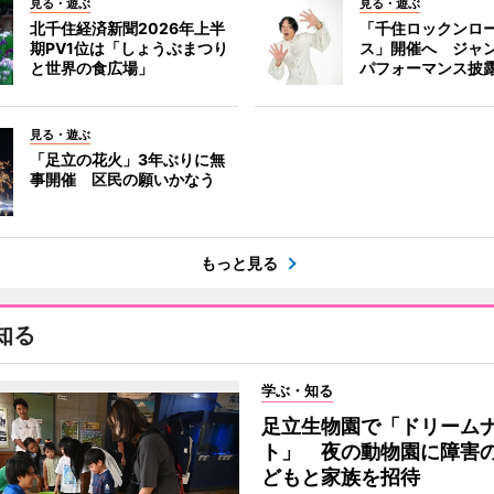
見る・遊ぶ
見る・遊ぶ
北千住経済新聞2026年上半
「千住ロックンロ
期PV1位は「しょうぶまつり
ス」開催へ ジャ
と世界の食広場」
パフォーマンス披
見る・遊ぶ
「足立の花火」3年ぶりに無
事開催 区民の願いかなう
もっと見る
知る
学ぶ・知る
足立生物園で「ドリーム
ト」 夜の動物園に障害
どもと家族を招待