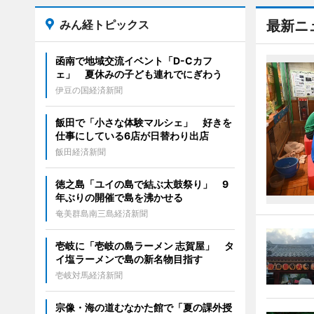
みん経トピックス
最新ニ
函南で地域交流イベント「D-Cカフ
ェ」 夏休みの子ども連れでにぎわう
伊豆の国経済新聞
飯田で「小さな体験マルシェ」 好きを
仕事にしている6店が日替わり出店
飯田経済新聞
徳之島「ユイの島で結ぶ太鼓祭り」 9
年ぶりの開催で島を沸かせる
奄美群島南三島経済新聞
壱岐に「壱岐の島ラーメン 志賀屋」 タ
イ塩ラーメンで島の新名物目指す
壱岐対馬経済新聞
宗像・海の道むなかた館で「夏の課外授