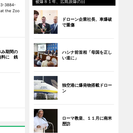
被爆８１年、広島原爆の日
-3884-
t the Zoo
ドローン企業社長、車爆破
で重傷
休み期間の
ハシナ前首相「母国を正し
無料に 銭
い道に」
独空港に爆発物搭載ドロー
ン
ローマ教皇、１１月に南米
歴訪