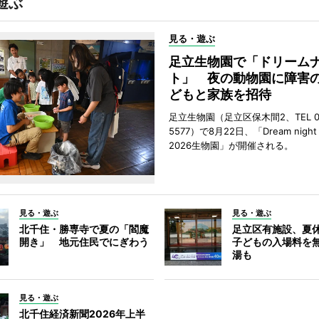
遊ぶ
見る・遊ぶ
足立生物園で「ドリーム
ト」 夜の動物園に障害
どもと家族を招待
足立生物園（足立区保木間2、TEL 03
5577）で8月22日、「Dream night a
2026生物園」が開催される。
見る・遊ぶ
見る・遊ぶ
北千住・勝専寺で夏の「閻魔
足立区有施設、夏
開き」 地元住民でにぎわう
子どもの入場料を
湯も
見る・遊ぶ
北千住経済新聞2026年上半