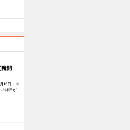
閻魔開
う
15日・16
」の縁日が