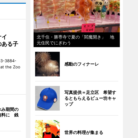
ナイ
北千住・勝専寺で夏の「閻魔開き」 地
元住民でにぎわう
のある子
-3884-
感動のフィナーレ
t the Zoo
写真提供＝足立区 希望す
るともらえるビュー坊キャ
ップ
休み期間の
無料に 銭
世界の料理が集まる