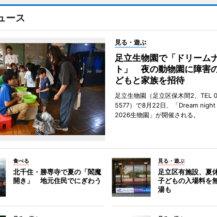
ュース
見る・遊ぶ
足立生物園で「ドリーム
ト」 夜の動物園に障害
どもと家族を招待
足立生物園（足立区保木間2、TEL 03
5577）で8月22日、「Dream night a
2026生物園」が開催される。
食べる
見る・遊ぶ
北千住・勝専寺で夏の「閻魔
足立区有施設、夏
開き」 地元住民でにぎわう
子どもの入場料を
湯も