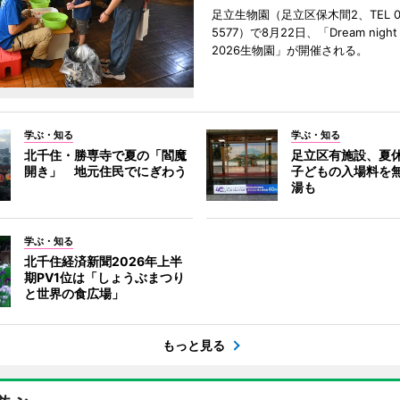
足立生物園（足立区保木間2、TEL 03
5577）で8月22日、「Dream night a
2026生物園」が開催される。
学ぶ・知る
学ぶ・知る
北千住・勝専寺で夏の「閻魔
足立区有施設、夏
開き」 地元住民でにぎわう
子どもの入場料を
湯も
学ぶ・知る
北千住経済新聞2026年上半
期PV1位は「しょうぶまつり
と世界の食広場」
もっと見る