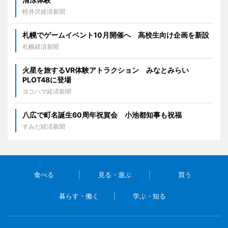
軽井沢経済新聞
札幌でゲームイベント10月開催へ 高校生向け企画を新設
札幌経済新聞
火星を旅するVR体験アトラクション みなとみらい
PLOT48に登場
ヨコハマ経済新聞
八広で町名誕生60周年祝賀会 小池都知事も祝福
すみだ経済新聞
食べる
見る・遊ぶ
買う
暮らす・働く
学ぶ・知る