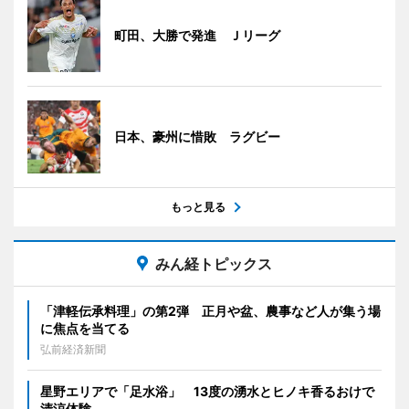
町田、大勝で発進 Ｊリーグ
日本、豪州に惜敗 ラグビー
もっと見る
みん経トピックス
「津軽伝承料理」の第2弾 正月や盆、農事など人が集う場
に焦点を当てる
弘前経済新聞
星野エリアで「足水浴」 13度の湧水とヒノキ香るおけで
清涼体験