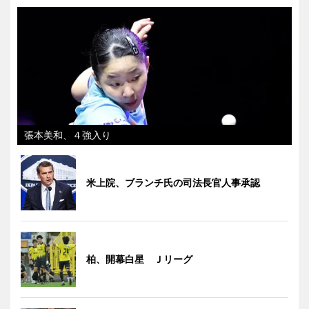
張本美和、４強入り
米上院、ブランチ氏の司法長官人事承認
柏、開幕白星 Ｊリーグ