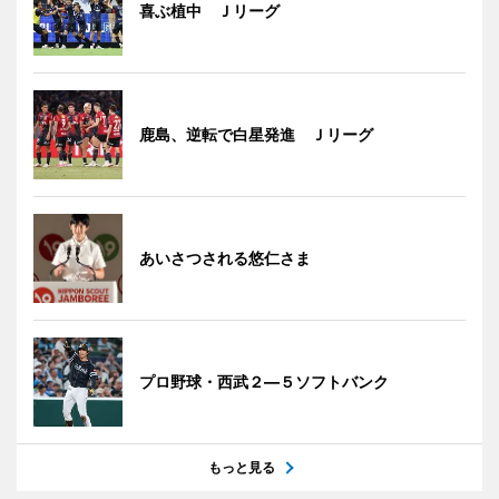
喜ぶ植中 Ｊリーグ
鹿島、逆転で白星発進 Ｊリーグ
あいさつされる悠仁さま
プロ野球・西武２―５ソフトバンク
もっと見る