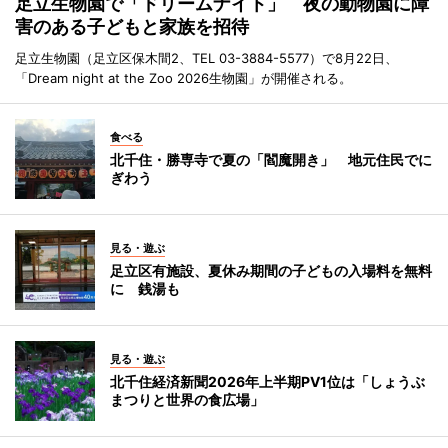
足立生物園で「ドリームナイト」 夜の動物園に障
害のある子どもと家族を招待
足立生物園（足立区保木間2、TEL 03-3884-5577）で8月22日、
「Dream night at the Zoo 2026生物園」が開催される。
食べる
北千住・勝専寺で夏の「閻魔開き」 地元住民でに
ぎわう
見る・遊ぶ
足立区有施設、夏休み期間の子どもの入場料を無料
に 銭湯も
見る・遊ぶ
北千住経済新聞2026年上半期PV1位は「しょうぶ
まつりと世界の食広場」