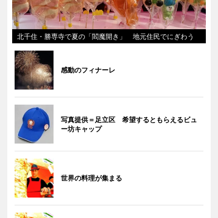
北千住・勝専寺で夏の「閻魔開き」 地元住民でにぎわう
感動のフィナーレ
写真提供＝足立区 希望するともらえるビュ
ー坊キャップ
世界の料理が集まる