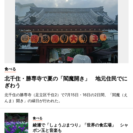
食べる
北千住・勝専寺で夏の「閻魔開き」 地元住民でに
ぎわう
北千住の勝専寺（足立区千住2）で7月15日・16日の2日間、「閻魔（え
んま）開き」の縁日が行われた。
食べる
綾瀬で「しょうぶまつり」「世界の食広場」 シャ
ボン玉と音楽も