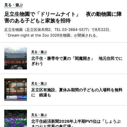
見る・遊ぶ
足立生物園で「ドリームナイト」 夜の動物園に障
害のある子どもと家族を招待
足立生物園（足立区保木間2、TEL 03-3884-5577）で8月22日、
「Dream night at the Zoo 2026生物園」が開催される。
見る・遊ぶ
北千住・勝専寺で夏の「閻魔開き」 地元住民でに
ぎわう
見る・遊ぶ
足立区有施設、夏休み期間の子どもの入場料を無料
に 銭湯も
見る・遊ぶ
北千住経済新聞2026年上半期PV1位は「しょうぶ
まつりと世界の食広場」