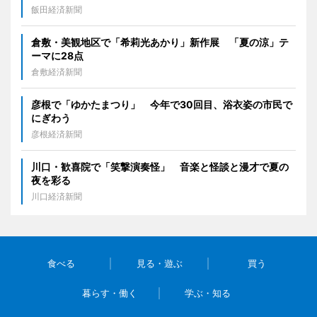
飯田経済新聞
倉敷・美観地区で「希莉光あかり」新作展 「夏の涼」テ
ーマに28点
倉敷経済新聞
彦根で「ゆかたまつり」 今年で30回目、浴衣姿の市民で
にぎわう
彦根経済新聞
川口・歓喜院で「笑撃演奏怪」 音楽と怪談と漫才で夏の
夜を彩る
川口経済新聞
食べる
見る・遊ぶ
買う
暮らす・働く
学ぶ・知る