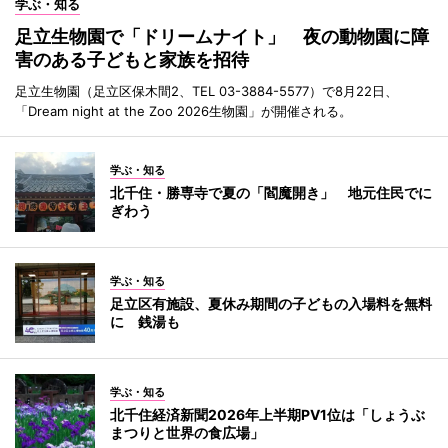
学ぶ・知る
足立生物園で「ドリームナイト」 夜の動物園に障
害のある子どもと家族を招待
足立生物園（足立区保木間2、TEL 03-3884-5577）で8月22日、
「Dream night at the Zoo 2026生物園」が開催される。
学ぶ・知る
北千住・勝専寺で夏の「閻魔開き」 地元住民でに
ぎわう
学ぶ・知る
足立区有施設、夏休み期間の子どもの入場料を無料
に 銭湯も
学ぶ・知る
北千住経済新聞2026年上半期PV1位は「しょうぶ
まつりと世界の食広場」