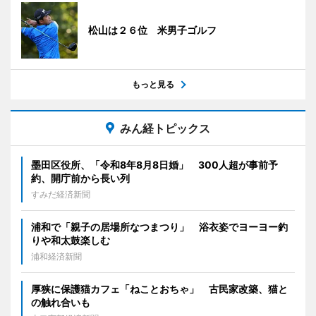
松山は２６位 米男子ゴルフ
もっと見る
みん経トピックス
墨田区役所、「令和8年8月8日婚」 300人超が事前予
約、開庁前から長い列
すみだ経済新聞
浦和で「親子の居場所なつまつり」 浴衣姿でヨーヨー釣
りや和太鼓楽しむ
浦和経済新聞
厚狭に保護猫カフェ「ねことおちゃ」 古民家改築、猫と
の触れ合いも