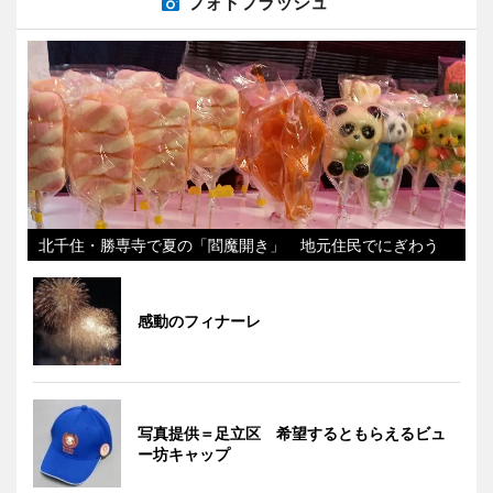
フォトフラッシュ
北千住・勝専寺で夏の「閻魔開き」 地元住民でにぎわう
感動のフィナーレ
写真提供＝足立区 希望するともらえるビュ
ー坊キャップ