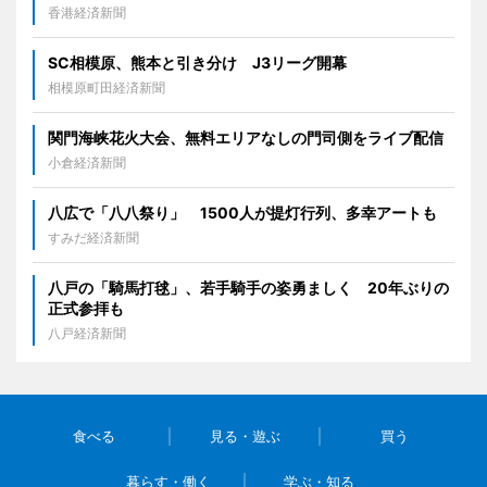
香港経済新聞
SC相模原、熊本と引き分け J3リーグ開幕
相模原町田経済新聞
関門海峡花火大会、無料エリアなしの門司側をライブ配信
小倉経済新聞
八広で「八八祭り」 1500人が提灯行列、多幸アートも
すみだ経済新聞
八戸の「騎馬打毬」、若手騎手の姿勇ましく 20年ぶりの
正式参拝も
八戸経済新聞
食べる
見る・遊ぶ
買う
暮らす・働く
学ぶ・知る