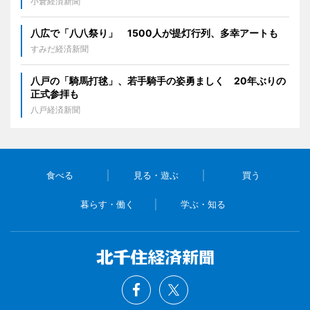
小倉経済新聞
八広で「八八祭り」 1500人が提灯行列、多幸アートも
すみだ経済新聞
八戸の「騎馬打毬」、若手騎手の姿勇ましく 20年ぶりの
正式参拝も
八戸経済新聞
食べる
見る・遊ぶ
買う
暮らす・働く
学ぶ・知る