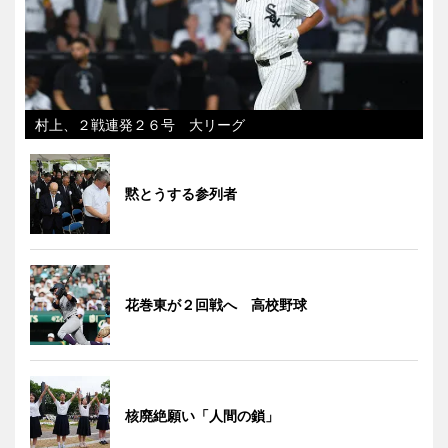
村上、２戦連発２６号 大リーグ
黙とうする参列者
花巻東が２回戦へ 高校野球
核廃絶願い「人間の鎖」