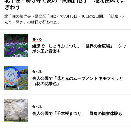
北千住・勝専寺で夏の「閻魔開き」 地元住民でに
ぎわう
北千住の勝専寺（足立区千住2）で7月15日・16日の2日間、「閻魔（え
んま）開き」の縁日が行われた。
食べる
綾瀬で「しょうぶまつり」「世界の食広場」 シャ
ボン玉と音楽も
食べる
舎人公園で「花と光のムーブメント ネモフィラと
百花の花景色」
食べる
舎人公園で「千本桜まつり」 野鳥の観察体験も