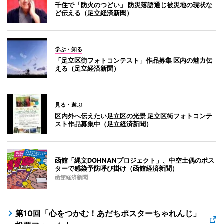
千住で「防火のつどい」 防災落語通じ被災地の現状な
ど伝える（足立経済新聞）
学ぶ・知る
「足立区街フォトコンテスト」作品募集 区内の魅力伝
える（足立経済新聞）
見る・遊ぶ
区内外へ伝えたい足立区の光景 足立区街フォトコンテ
スト作品募集中（足立経済新聞）
函館「縄文DOHNANプロジェクト」、中空土偶のポス
ターで感染予防呼び掛け（函館経済新聞）
函館経済新聞
第10回「心をつかむ！あだちポスターちゃれんじ」