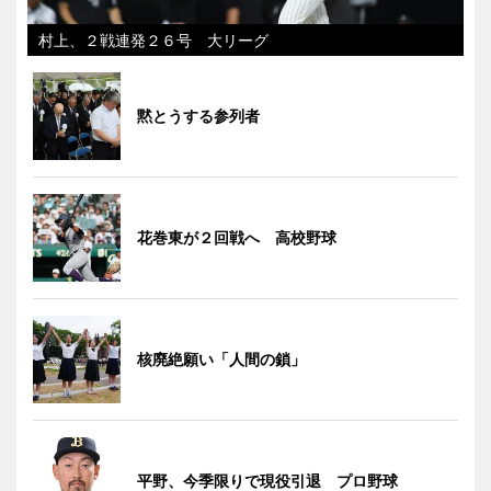
村上、２戦連発２６号 大リーグ
黙とうする参列者
花巻東が２回戦へ 高校野球
核廃絶願い「人間の鎖」
平野、今季限りで現役引退 プロ野球