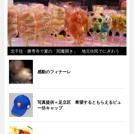
北千住・勝専寺で夏の「閻魔開き」 地元住民でにぎわう
感動のフィナーレ
写真提供＝足立区 希望するともらえるビュ
ー坊キャップ