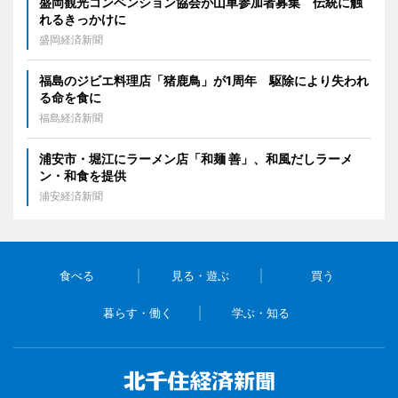
盛岡観光コンベンション協会が山車参加者募集 伝統に触
れるきっかけに
盛岡経済新聞
福島のジビエ料理店「猪鹿鳥」が1周年 駆除により失われ
る命を食に
福島経済新聞
浦安市・堀江にラーメン店「和麺 善」、和風だしラーメ
ン・和食を提供
浦安経済新聞
食べる
見る・遊ぶ
買う
暮らす・働く
学ぶ・知る