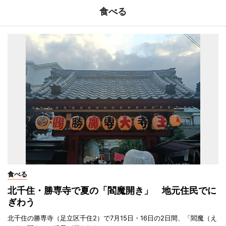
食べる
食べる
北千住・勝専寺で夏の「閻魔開き」 地元住民でに
ぎわう
北千住の勝専寺（足立区千住2）で7月15日・16日の2日間、「閻魔（え