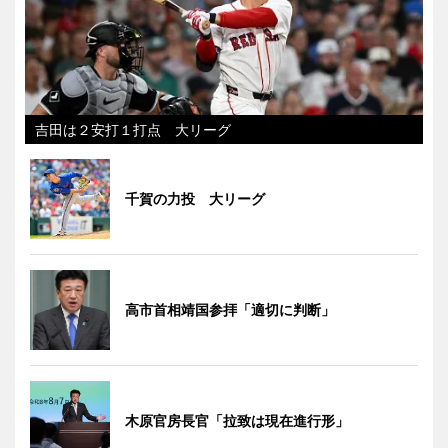
吉田は２安打１打点 大リーグ
千賀の力投 大リーグ
高市首相靖国参拝「適切に判断」
木原官房長官「拉致は現在進行形」