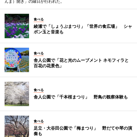
んま）開き」の縁日が行われた。
食べる
綾瀬で「しょうぶまつり」「世界の食広場」 シャ
ボン玉と音楽も
食べる
舎人公園で「花と光のムーブメント ネモフィラと
百花の花景色」
食べる
舎人公園で「千本桜まつり」 野鳥の観察体験も
食べる
足立・大谷田公園で「梅まつり」 野だてや琴の演
奏も