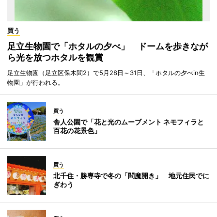
買う
足立生物園で「ホタルの夕べ」 ドームを歩きなが
ら光を放つホタルを観賞
足立生物園（足立区保木間2）で5月28日～31日、「ホタルの夕べin生
物園」が行われる。
買う
舎人公園で「花と光のムーブメント ネモフィラと
百花の花景色」
買う
北千住・勝専寺で冬の「閻魔開き」 地元住民でに
ぎわう