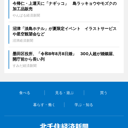
今帰仁・上運天に「ナギッコ」 島ラッキョウやモズクの
加工品販売
やんばる経済新聞
沼津「淡島ホテル」が夏限定イベント イラストサービス
や星空観望会など
沼津経済新聞
墨田区役所、「令和8年8月8日婚」 300人超が婚姻届、
開庁前から長い列
すみだ経済新聞
食べる
見る・遊ぶ
買う
暮らす・働く
学ぶ・知る