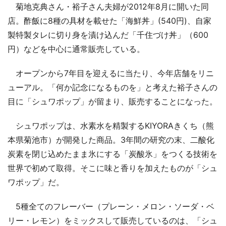
菊地克典さん・裕子さん夫婦が2012年8月に開いた同
店。酢飯に8種の具材を載せた「海鮮丼」(540円)、自家
製特製タレに切り身を漬け込んだ「千住づけ丼」（600
円）などを中心に通常販売している。
オープンから7年目を迎えるに当たり、今年店舗をリニ
ューアル。「何か記念になるものを」と考えた裕子さんの
目に「シュワポップ」が留まり、販売することになった。
シュワポップは、水素水を精製するKIYORAきくち（熊
本県菊池市）が開発した商品。3年間の研究の末、二酸化
炭素を閉じ込めたまま氷にする「炭酸氷」をつくる技術を
世界で初めて取得。そこに味と香りを加えたものが「シュ
ワポップ」だ。
5種全てのフレーバー（プレーン・メロン・ソーダ・ベ
リー・レモン）をミックスして販売しているのは、「シュ