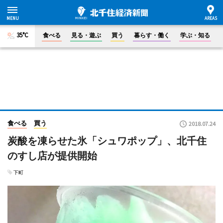
35°C
食べる
見る・遊ぶ
買う
暮らす・働く
学ぶ・知る
食べる
買う
2018.07.24
炭酸を凍らせた氷「シュワポップ」、北千住
のすし店が提供開始
下町