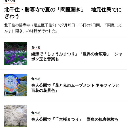
食べる
北千住・勝専寺で夏の「閻魔開き」 地元住民でに
ぎわう
北千住の勝専寺（足立区千住2）で7月15日・16日の2日間、「閻魔（え
んま）開き」の縁日が行われた。
食べる
綾瀬で「しょうぶまつり」「世界の食広場」 シャ
ボン玉と音楽も
食べる
舎人公園で「花と光のムーブメント ネモフィラと
百花の花景色」
食べる
舎人公園で「千本桜まつり」 野鳥の観察体験も