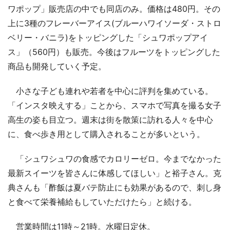
ワポップ」販売店の中でも同店のみ。価格は480円。その
上に3種のフレーバーアイス(ブルーハワイソーダ・ストロ
ベリー・バニラ)をトッピングした「シュワポップアイ
ス」（560円）も販売。今後はフルーツをトッピングした
商品も開発していく予定。
小さな子ども連れや若者を中心に評判を集めている。
「インスタ映えする」ことから、スマホで写真を撮る女子
高生の姿も目立つ。週末は街を散策に訪れる人々を中心
に、食べ歩き用として購入されることが多いという。
「シュワシュワの食感でカロリーゼロ。今までなかった
最新スイーツを皆さんに体感してほしい」と裕子さん。克
典さんも「酢飯は夏バテ防止にも効果があるので、刺し身
と食べて栄養補給もしていただけたら」と続ける。
営業時間は11時～21時。水曜日定休。