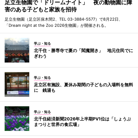
足立生物園で「ドリームナイト」 夜の動物園に障
害のある子どもと家族を招待
足立生物園（足立区保木間2、TEL 03-3884-5577）で8月22日、
「Dream night at the Zoo 2026生物園」が開催される。
学ぶ・知る
北千住・勝専寺で夏の「閻魔開き」 地元住民でに
ぎわう
学ぶ・知る
足立区有施設、夏休み期間の子どもの入場料を無料
に 銭湯も
学ぶ・知る
北千住経済新聞2026年上半期PV1位は「しょうぶ
まつりと世界の食広場」