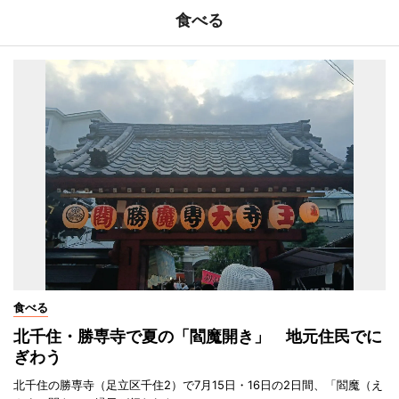
食べる
食べる
北千住・勝専寺で夏の「閻魔開き」 地元住民でに
ぎわう
北千住の勝専寺（足立区千住2）で7月15日・16日の2日間、「閻魔（え