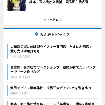
橋本、玉木氏が立候補 国民民主代表選
もっと見る
みん経トピックス
大須商店街に体験型ウイスキー専門店「たまにわ酒店」
量り売りや角打ちも
サカエ経済新聞
習志野・奏の杜でワークショップ 住民が育てたラベンダ
ーでリース作りなど
習志野経済新聞
飯田でピアノ演奏体験 世界三大ピアノ2台を弾き比べ
飯田経済新聞
熊本・新市街に焼き鳥チェーン「鳥貴族」 県内2店舗目