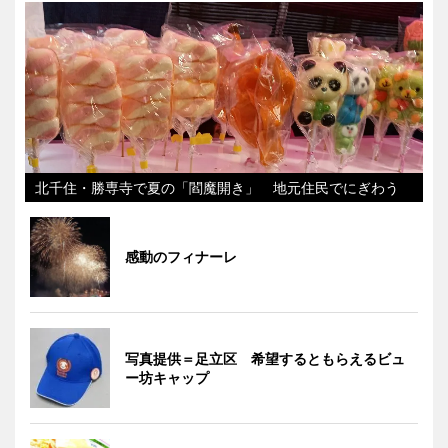
北千住・勝専寺で夏の「閻魔開き」 地元住民でにぎわう
感動のフィナーレ
写真提供＝足立区 希望するともらえるビュ
ー坊キャップ