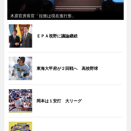
木原官房長官「拉致は現在進行形」
ＥＰＡ視野に議論継続
東海大甲府が２回戦へ 高校野球
岡本は１安打 大リーグ