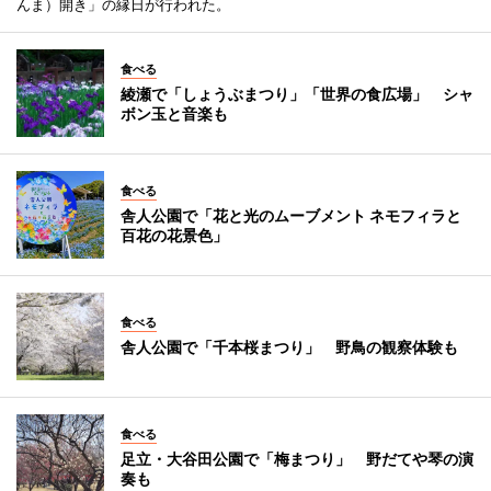
んま）開き」の縁日が行われた。
食べる
綾瀬で「しょうぶまつり」「世界の食広場」 シャ
ボン玉と音楽も
食べる
舎人公園で「花と光のムーブメント ネモフィラと
百花の花景色」
食べる
舎人公園で「千本桜まつり」 野鳥の観察体験も
食べる
足立・大谷田公園で「梅まつり」 野だてや琴の演
奏も