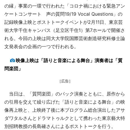
の縁」事業の一環で行われた「コロナ禍における緊急アン
ケートコンサート 声の質問19/19 Vocal Questions」の
記録映像上映とポストトークイベントが2月11日、東京芸
術大学千住キャンパス（足立区千住1）第7ホールで開催さ
れる。今回の上映は同大大学院国際芸術創造研究科修士論
文発表会の企画の一つで行われる。
映像上映は「語りと音楽による舞台」演奏者は「質
問楽団」
［広告］
当日は、「質問楽団」のバック演奏とともに、原作から
の引用を交えて繰り広げた「語りと音楽による舞台」の映
像再上映と、上映終了後に本プログラム総合演出したアサ
ダワタルさんとドラマトゥルクとして携わった東京藝大特
別招聘教授の長島確さんによるポストトークを行う。