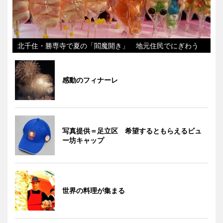
北千住・勝専寺で夏の「閻魔開き」 地元住民でにぎわう
感動のフィナーレ
写真提供＝足立区 希望するともらえるビュ
ー坊キャップ
世界の料理が集まる