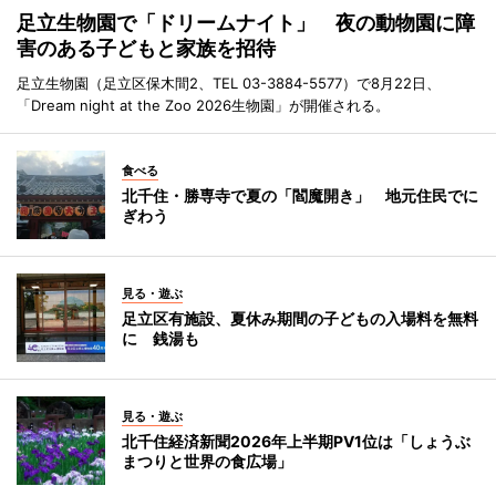
足立生物園で「ドリームナイト」 夜の動物園に障
害のある子どもと家族を招待
足立生物園（足立区保木間2、TEL 03-3884-5577）で8月22日、
「Dream night at the Zoo 2026生物園」が開催される。
食べる
北千住・勝専寺で夏の「閻魔開き」 地元住民でに
ぎわう
見る・遊ぶ
足立区有施設、夏休み期間の子どもの入場料を無料
に 銭湯も
見る・遊ぶ
北千住経済新聞2026年上半期PV1位は「しょうぶ
まつりと世界の食広場」