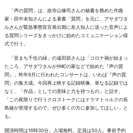
「声の質問」は、故寺山修司さんの秘書を務めた作曲
家・田中未知さんによる著書「質問」を元に、アサダワタ
ルさんが緊急事態宣言発出期に友人知人に送った音声によ
る質問シリーズをきっかけに始めたコミュニケーション様
式で行う。
「音まち千住の緑」の遠田節さんは「コロナ禍が始まっ
たころ、アサダワタルが仲町の家などで始めた『声の質
問』。昨年9月に行われたコンサートは、いわば『声の質
問』の集大成。今回再上映する記録映像、単なる記録では
なく、「作品」としての意味と力を持つもの」と話す。
「この夜限りで行うクロストークにはドラマトゥルクの長
島確が登壇するので、ぜひ多くの方に参加してほしい」と
も。
開演時間は16時30分。入場無料。定員は50人。事前予約