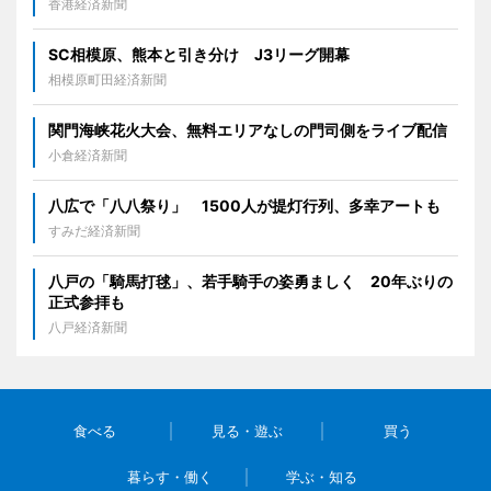
香港経済新聞
SC相模原、熊本と引き分け J3リーグ開幕
相模原町田経済新聞
関門海峡花火大会、無料エリアなしの門司側をライブ配信
小倉経済新聞
八広で「八八祭り」 1500人が提灯行列、多幸アートも
すみだ経済新聞
八戸の「騎馬打毬」、若手騎手の姿勇ましく 20年ぶりの
正式参拝も
八戸経済新聞
食べる
見る・遊ぶ
買う
暮らす・働く
学ぶ・知る